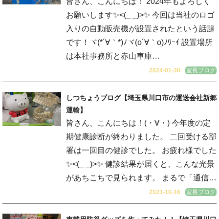
皆さん、こんにちは！ 2024年もよろしく
お願いします✨<(_ _)>✨ 今回は当社のロゴ
入りの自動販売機が設置されたという話題
です！ヾ(*´∀｀*)ﾉヾ(o´∀｀o)ﾉﾜｰｲ 設置場所
は本社事務所と赤山車庫…
2024-01-30
室長ブログ
しつちょうブログ【埼玉県川口市の運送会社新郷
運輸】
皆さん、こんにちは！(・∀・) 今年度の定
期健康診断が終わりました。 二回受ける部
署は一回目の健診でした。 お疲れ様でした
✨<(_ _)>✨ 健診結果が届くと、こんな光景
があちこちで見られます。 まるで「通信…
2023-10-16
室長ブログ