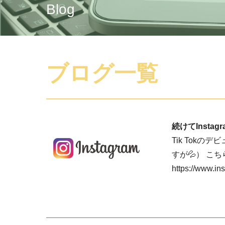
Blog
ブログ一覧
続けてInst
Tik Tokの
すが💦） こ
https://www.i