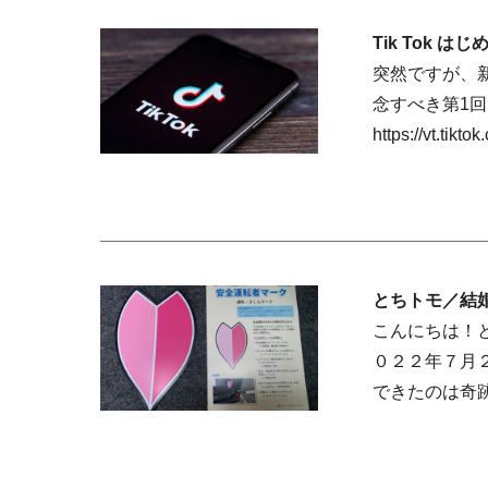
Tik Tok
突然ですが、新
念すべき第1回
https://vt.tik
とちトモ／結
こんにちは！
０２２年７月
できたのは奇