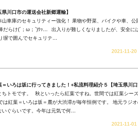
玉県川口市の運送会社新郷運輸】
赤山車庫のセキュリティー強化！ 果物や野菜、バイクや車、公
棒だらけ(´；ω；`)ｳｯ… 出入りが難しくなりましたが、安全
かり塀で囲んでセキュリテ…
2021-11-20
葉＝いろは坂に行ってきました！+私流料理紹介５【埼玉県川
とちトモです。 秋といったら紅葉ですね。世間では紅葉シー
県では紅葉＝いろは坂＝麓が大渋滞が毎年恒例です。 地元ラジ
ないぐらいです。今年は元気で何…
2021-11-01