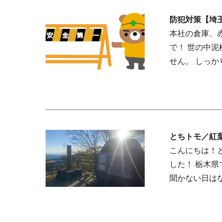
防犯対策【埼
本社の倉庫、
で！ 世の中泥
せん。 しっ
とちトモ／紅
新郷運輸】
こんにちは！
した！ 栃木
聞かない日は