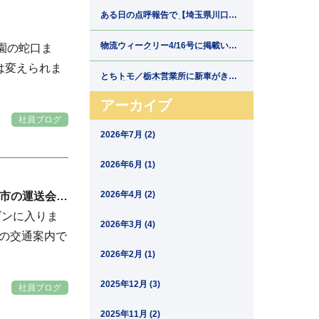
郷運輸】
ある日の点呼報告で【埼玉県川口市
の運送会社新郷運輸】
物流ウィークリー4/16号に掲載いた
園の蛇口ま
だきました【埼玉県川口市の運送会
社新郷運輸】
には変えられま
とちトモ／栃木営業所に新車がきま
した【埼玉県川口市の運送会社新郷
運輸】
アーカイブ
社員ブログ
2026年7月 (2)
2026年6月 (1)
2026年4月 (2)
口市の運送会社
ズンに入りま
2026年3月 (4)
オの交通案内で
2026年2月 (1)
2025年12月 (3)
社員ブログ
2025年11月 (2)