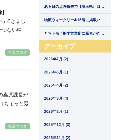
郷運輸】
ある日の点呼報告で【埼玉県川口市
の運送会社新郷運輸】
輸】
物流ウィークリー4/16号に掲載いた
行ってきまし
だきました【埼玉県川口市の運送会
社新郷運輸】
一つない晴
とちトモ／栃木営業所に新車がきま
した【埼玉県川口市の運送会社新郷
運輸】
アーカイブ
社員ブログ
2026年7月 (2)
2026年6月 (1)
2026年4月 (2)
の嵩原課長が
2026年3月 (4)
実はちょっと緊
2026年2月 (1)
2025年12月 (3)
社長ブログ
2025年11月 (2)