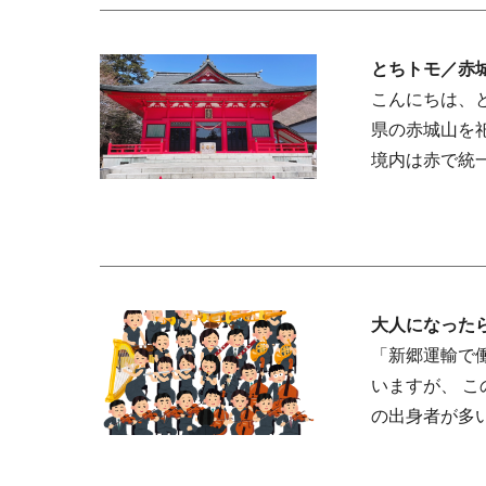
とちトモ／赤
こんにちは、
県の赤城山を
境内は赤で統
大人になった
「新郷運輸で
いますが、 
の出身者が多い