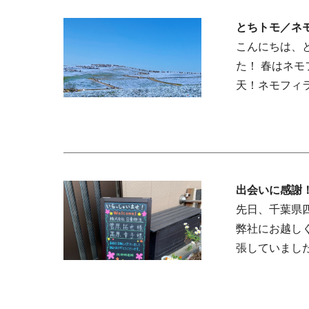
とちトモ／ネ
こんにちは、
た！ 春はネ
天！ネモフィ
出会いに感謝
先日、千葉県
弊社にお越しく
張していました