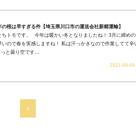
年の桜は早すぎる件【埼玉県川口市の運送会社新郷運輸】
とちトモです。 今年は暖かい冬となりましたね！ 3月に締め
早いので春を実感しますね！ 私は汗っかきなので作業してて辛
ょっと曇り空です…
2021-04-04
1