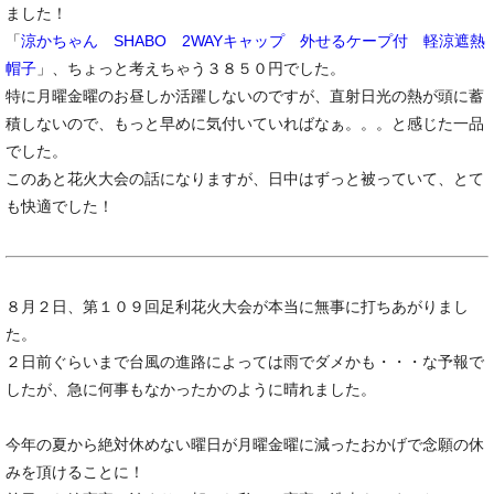
ました！
「
涼かちゃん SHABO 2WAYキャップ 外せるケープ付 軽涼遮熱
帽子
」、ちょっと考えちゃう３８５０円でした。
特に月曜金曜のお昼しか活躍しないのですが、直射日光の熱が頭に蓄
積しないので、もっと早めに気付いていればなぁ。。。と感じた一品
でした。
このあと花火大会の話になりますが、日中はずっと被っていて、とて
も快適でした！
８月２日、第１０９回足利花火大会が本当に無事に打ちあがりまし
た。
２日前ぐらいまで台風の進路によっては雨でダメかも・・・な予報で
したが、急に何事もなかったかのように晴れました。
今年の夏から絶対休めない曜日が月曜金曜に減ったおかげで念願の休
みを頂けることに！