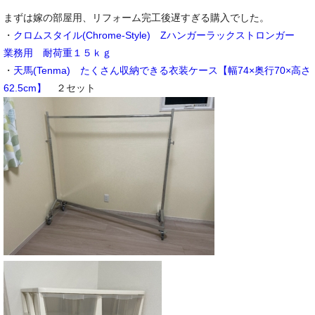
まずは嫁の部屋用、リフォーム完工後遅すぎる購入でした。
・
クロムスタイル(Chrome-Style) Zハンガーラックストロンガー
業務用 耐荷重１５ｋｇ
・
天馬(Tenma) たくさん収納できる衣装ケース【幅74×奥行70×高さ
62.5cm】
２セット