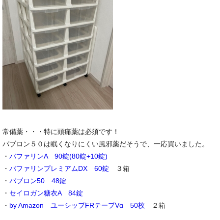
常備薬・・・特に頭痛薬は必須です！
パブロン５０は眠くなりにくい風邪薬だそうで、一応買いました。
・
バファリンA 90錠(80錠+10錠)
・
バファリンプレミアムDX 60錠
３箱
・
パブロン50 48錠
・
セイロガン糖衣A 84錠
・
by Amazon ユーシップFRテープVα 50枚
２箱