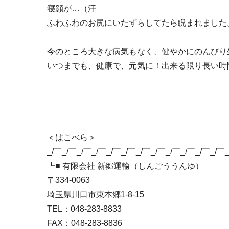
寝顔が…（汗
ふわふわのお尻にいたずらしてたら睨まれました
今のところ大きな病気もなく、健やかにのんびり
いつまでも、健康で、元気に！出来る限り長い時
＜はこべら＞
_/￣_/￣_/￣_/￣_/￣_/￣_/￣_/￣_/￣_/￣_/￣_/￣
┗■ 有限会社 新郷運輸（しんごううんゆ）
〒334-0063
埼玉県川口市東本郷1-8-15
TEL：048-283-8833
FAX：048-283-8836