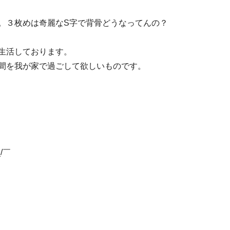
。３枚めは奇麗なS字で背骨どうなってんの？
生活しております。
間を我が家で過ごして欲しいものです。
_/￣