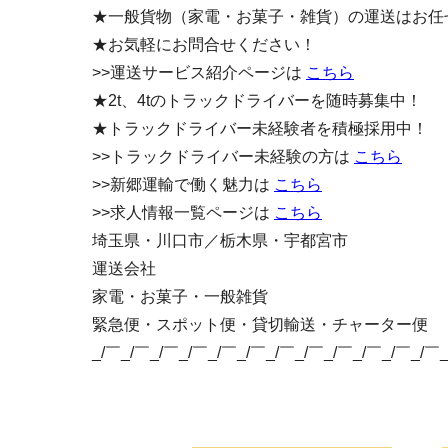
★一般貨物（家電・お菓子・雑貨）の運送はお任
★お気軽にお問合せください！
>>運送サービス紹介ページは
こちら
★2t、4tのトラックドライバーを随時募集中！
★トラックドライバー未経験者を積極採用中！
>>トラックドライバー未経験の方は
こちら
>>新郷運輸で働く魅力は
こちら
>>求人情報一覧ページは
こちら
埼玉県・川口市／栃木県・宇都宮市
運送会社
家電・お菓子・一般雑貨
緊急便・スポット便・貸切輸送・チャーター便
_/￣_/￣_/￣_/￣_/￣_/￣_/￣_/￣_/￣_/￣_/￣_/￣