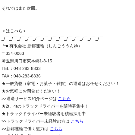
それではまた次回。
＜はこべら＞
_/￣_/￣_/￣_/￣_/￣_/￣_/￣_/￣_/￣_/￣_/￣_/￣_/￣
┗■ 有限会社 新郷運輸（しんごううんゆ）
〒334-0063
埼玉県川口市東本郷1-8-15
TEL：048-283-8833
FAX：048-283-8836
★一般貨物（家電・お菓子・雑貨）の運送はお任せください！
★お気軽にお問合せください！
>>運送サービス紹介ページは
こちら
★2t、4tのトラックドライバーを随時募集中！
★トラックドライバー未経験者を積極採用中！
>>トラックドライバー未経験の方は
こちら
>>新郷運輸で働く魅力は
こちら