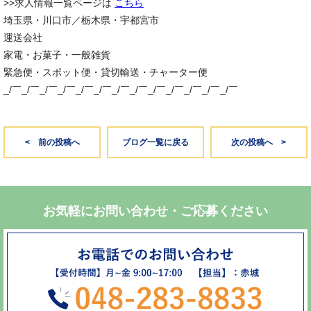
>>求人情報一覧ページは
こちら
埼玉県・川口市／栃木県・宇都宮市
運送会社
家電・お菓子・一般雑貨
緊急便・スポット便・貸切輸送・チャーター便
_/￣_/￣_/￣_/￣_/￣_/￣_/￣_/￣_/￣_/￣_/￣_/￣_/￣
< 前の投稿へ
ブログ一覧に戻る
次の投稿へ >
お気軽にお問い合わせ・ご応募ください