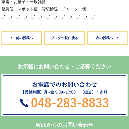
家電・お菓子・一般雑貨
緊急便・スポット便・貸切輸送・チャーター便
_/￣_/￣_/￣_/￣_/￣_/￣_/￣_/￣_/￣_/￣_/￣_/￣_/￣
< 前の投稿へ
ブログ一覧に戻る
次の投稿へ >
お気軽にお問い合わせ・ご応募ください
Webからのお問い合わせ