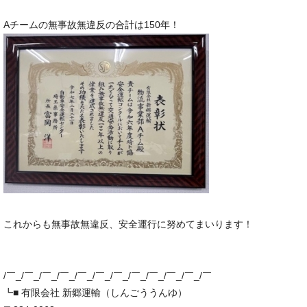
Aチームの無事故無違反の合計は150年！
これからも無事故無違反、安全運行に努めてまいります！
/￣_/￣_/￣_/￣_/￣_/￣_/￣_/￣_/￣_/￣_/￣_/￣
┗■ 有限会社 新郷運輸（しんごううんゆ）