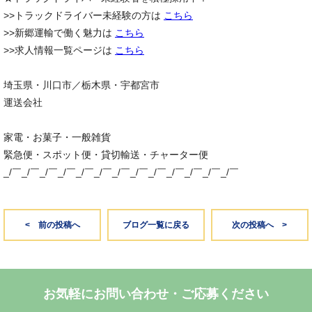
>>トラックドライバー未経験の方は
こちら
>>新郷運輸で働く魅力は
こちら
>>求人情報一覧ページは
こちら
埼玉県・川口市／栃木県・宇都宮市
運送会社
家電・お菓子・一般雑貨
緊急便・スポット便・貸切輸送・チャーター便
_/￣_/￣_/￣_/￣_/￣_/￣_/￣_/￣_/￣_/￣_/￣_/￣_/￣
< 前の投稿へ
ブログ一覧に戻る
次の投稿へ >
お気軽にお問い合わせ・ご応募ください