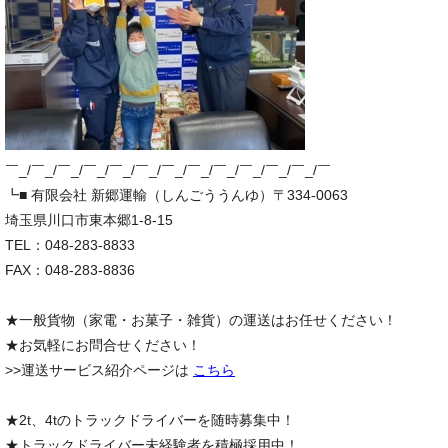
￣_/￣_/￣_/￣_/￣_/￣_/￣_/￣_/￣_/￣_/￣_/￣_/￣
┗■ 有限会社 新郷運輸（しんごううんゆ）〒334-0063
埼玉県川口市東本郷1-8-15
TEL：048-283-8833
FAX：048-283-8836
★一般貨物（家電・お菓子・雑貨）の運送はお任せください！
★お気軽にお問合せください！
>>運送サービス紹介ページは
こちら
★2t、4tのトラックドライバーを随時募集中！
★トラックドライバー未経験者を積極採用中！