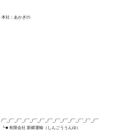
本社：あかぎの
/￣_/￣_/￣_/￣_/￣_/￣_/￣_/￣_/￣_/￣_/￣_/￣_/￣
┗■ 有限会社 新郷運輸（しんごううんゆ）