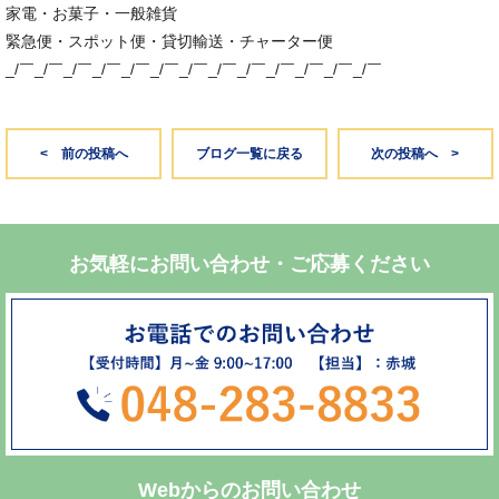
家電・お菓子・一般雑貨
緊急便・スポット便・貸切輸送・チャーター便
_/￣_/￣_/￣_/￣_/￣_/￣_/￣_/￣_/￣_/￣_/￣_/￣_/￣
< 前の投稿へ
ブログ一覧に戻る
次の投稿へ >
お気軽にお問い合わせ・ご応募ください
Webからのお問い合わせ