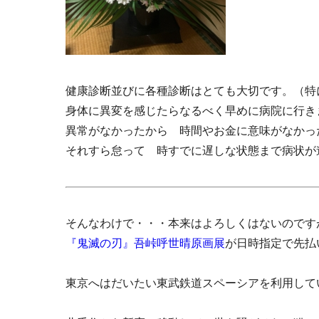
健康診断並びに各種診断はとても大切です。（特
身体に異変を感じたらなるべく早めに病院に行き
異常がなかったから 時間やお金に意味がなかっ
それすら怠って 時すでに遅しな状態まで病状が
そんなわけで・・・本来はよろしくはないのです
『鬼滅の刃』吾峠呼世晴原画展
が日時指定で先払
東京へはだいたい東武鉄道スペーシアを利用して